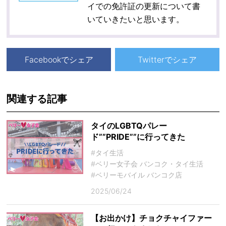
イでの免許証の更新について書
いていきたいと思います。
Facebookでシェア
Twitterでシェア
関連する記事
タイのLGBTQパレー
ド””PRIDE””に行ってきた
#タイ生活
#ベリー女子会 バンコク・タイ生活
#ベリーモバイル バンコク店
2025/06/24
【お出かけ】チョクチャイファー