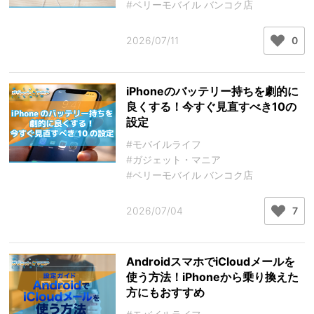
#ベリーモバイル バンコク店
2026/07/11
0
iPhoneのバッテリー持ちを劇的に
良くする！今すぐ見直すべき10の
設定
#モバイルライフ
#ガジェット・マニア
#ベリーモバイル バンコク店
2026/07/04
7
AndroidスマホでiCloudメールを
使う方法！iPhoneから乗り換えた
方にもおすすめ