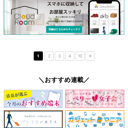
1
2
3
4
10
＼おすすめ連載／