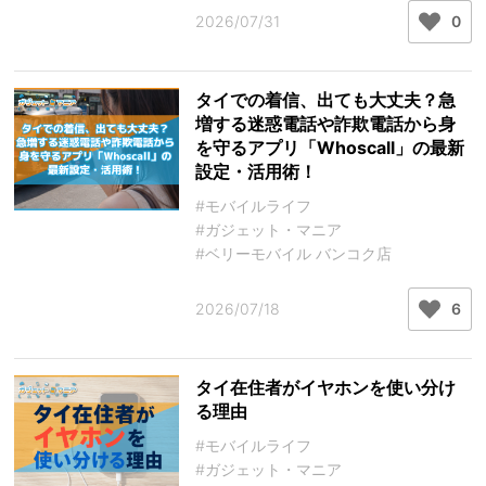
2026/07/31
0
タイでの着信、出ても大丈夫？急
増する迷惑電話や詐欺電話から身
を守るアプリ「Whoscall」の最新
設定・活用術！
#モバイルライフ
#ガジェット・マニア
#ベリーモバイル バンコク店
2026/07/18
6
タイ在住者がイヤホンを使い分け
る理由
#モバイルライフ
#ガジェット・マニア