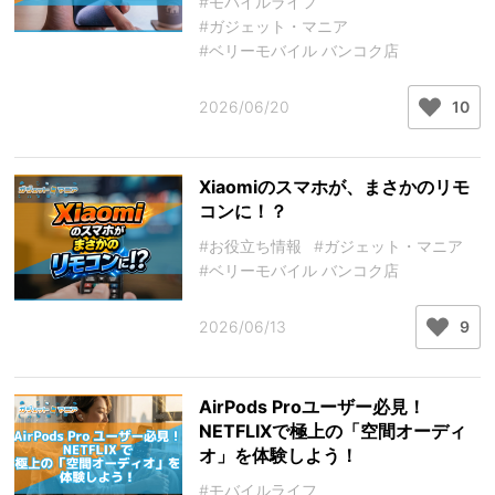
#モバイルライフ
#ガジェット・マニア
#ベリーモバイル バンコク店
2026/06/20
10
Xiaomiのスマホが、まさかのリモ
コンに！？
#お役立ち情報
#ガジェット・マニア
#ベリーモバイル バンコク店
2026/06/13
9
AirPods Proユーザー必見！
NETFLIXで極上の「空間オーディ
オ」を体験しよう！
#モバイルライフ