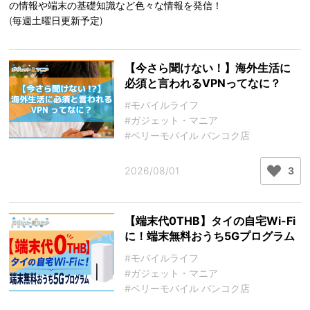
の情報や端末の基礎知識など色々な情報を発信！
(毎週土曜日更新予定)
【今さら聞けない！】海外生活に
必須と言われるVPNってなに？
#モバイルライフ
#ガジェット・マニア
#ベリーモバイル バンコク店
2026/08/01
3
【端末代0THB】タイの自宅Wi-Fi
に！端末無料おうち5Gプログラム
#モバイルライフ
#ガジェット・マニア
#ベリーモバイル バンコク店