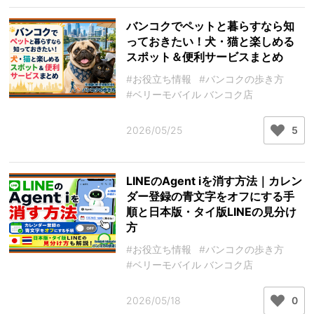
バンコクでペットと暮らすなら知
っておきたい！犬・猫と楽しめる
スポット＆便利サービスまとめ
#お役立ち情報
#バンコクの歩き方
#ベリーモバイル バンコク店
2026/05/25
5
LINEのAgent iを消す方法｜カレン
ダー登録の青文字をオフにする手
順と日本版・タイ版LINEの見分け
方
#お役立ち情報
#バンコクの歩き方
#ベリーモバイル バンコク店
2026/05/18
0