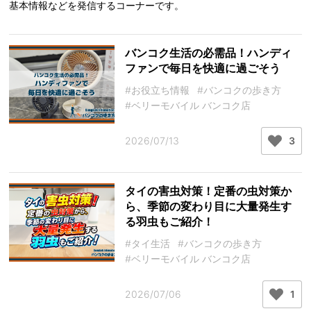
基本情報などを発信するコーナーです。
バンコク生活の必需品！ハンディ
ファンで毎日を快適に過ごそう
#お役立ち情報
#バンコクの歩き方
#ベリーモバイル バンコク店
2026/07/13
3
タイの害虫対策！定番の虫対策か
ら、季節の変わり目に大量発生す
る羽虫もご紹介！
#タイ生活
#バンコクの歩き方
#ベリーモバイル バンコク店
2026/07/06
1