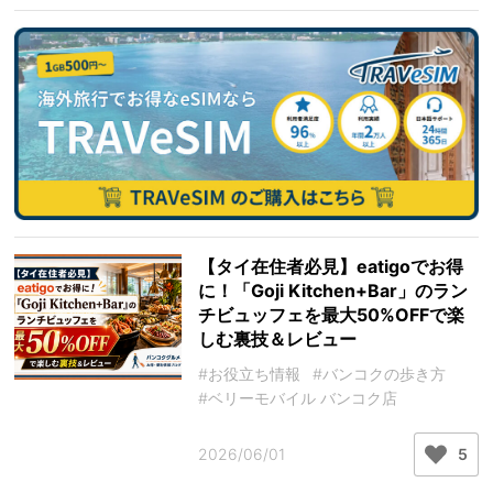
【タイ在住者必見】eatigoでお得
に！「Goji Kitchen+Bar」のラン
チビュッフェを最大50%OFFで楽
しむ裏技＆レビュー
#お役立ち情報
#バンコクの歩き方
#ベリーモバイル バンコク店
2026/06/01
5