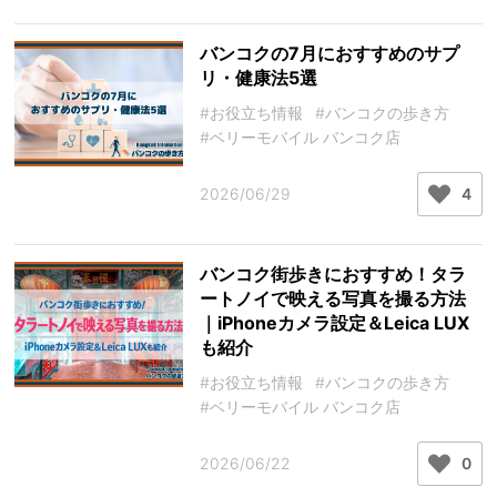
バンコクの7月におすすめのサプ
リ・健康法5選
#お役立ち情報
#バンコクの歩き方
#ベリーモバイル バンコク店
2026/06/29
4
バンコク街歩きにおすすめ！タラ
ートノイで映える写真を撮る方法
｜iPhoneカメラ設定＆Leica LUX
も紹介
#お役立ち情報
#バンコクの歩き方
#ベリーモバイル バンコク店
2026/06/22
0