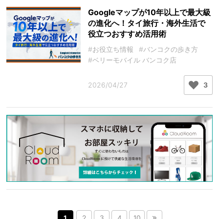
Googleマップが10年以上で最大級
の進化へ！タイ旅行・海外生活で
役立つおすすめ活用術
#お役立ち情報
#バンコクの歩き方
#ベリーモバイル バンコク店
2026/04/27
3
1
2
3
4
10