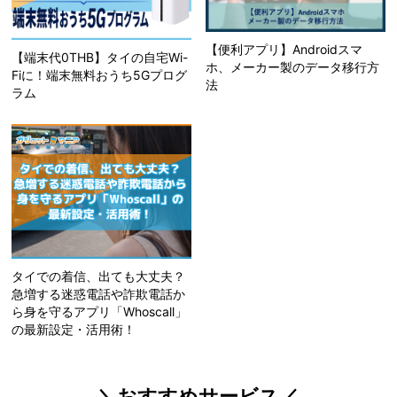
【便利アプリ】Androidスマ
【端末代0THB】タイの自宅Wi-
ホ、メーカー製のデータ移行方
Fiに！端末無料おうち5Gプログ
法
ラム
タイでの着信、出ても大丈夫？
急増する迷惑電話や詐欺電話か
ら身を守るアプリ「Whoscall」
の最新設定・活用術！
＼おすすめサービス／