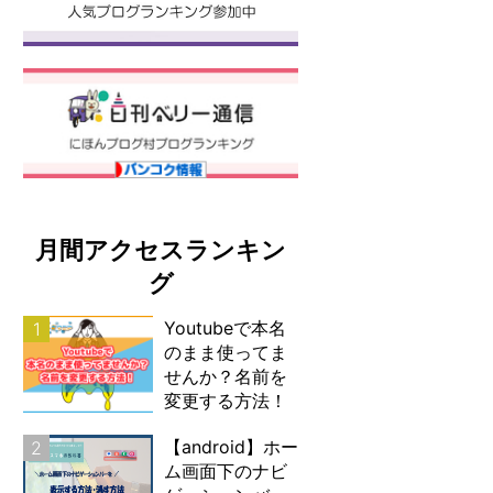
月間アクセスランキン
グ
Youtubeで本名
1
のまま使ってま
せんか？名前を
変更する方法！
【android】ホー
2
ム画面下のナビ