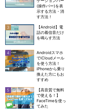
ゲーションバー
(操作バー)を表
示する方法・消
す方法！
【Android】電
3
話の着信音だけ
を鳴らす方法
Androidスマホ
4
でiCloudメール
を使う方法！
iPhoneから乗り
換えた方にもお
すすめ
【高音質で無料
5
で使える！】
FaceTimeを使っ
てみた