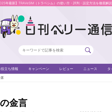
2025年最新】TRAVeSIM（トラベシム）の使い方・評判・設定方法を徹底解
お役立ち情報
キャンペーン
レビュー
ニュース
タ
金言
からの金言