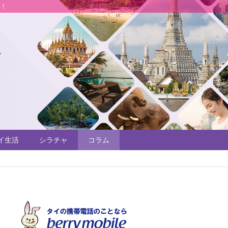
説！
イ生活
シラチャ
コラム