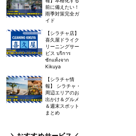
報】本格化する
前に備えたい！
雨季対策完全ガ
イド
【シラチャ店】
喜久屋ドライク
リーニングサー
ビス บริการ
ซักแห้งจาก
Kikuya
【シラチャ情
報】 シラチャ・
周辺エリアのお
出かけ＆グルメ
＆週末スポット
まとめ
＼おすすめサービス／