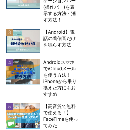
ゲーションバー
(操作バー)を表
示する方法・消
す方法！
【Android】電
3
話の着信音だけ
を鳴らす方法
Androidスマホ
4
でiCloudメール
を使う方法！
iPhoneから乗り
換えた方にもお
すすめ
【高音質で無料
5
で使える！】
FaceTimeを使っ
てみた