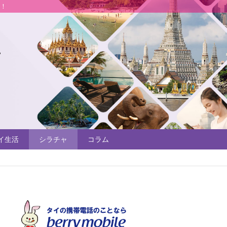
説！
イ生活
シラチャ
コラム