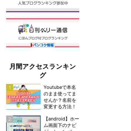
月間アクセスランキン
グ
Youtubeで本名
1
のまま使ってま
せんか？名前を
変更する方法！
【android】ホー
2
ム画面下のナビ