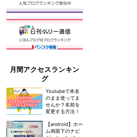
月間アクセスランキン
グ
Youtubeで本名
1
のまま使ってま
せんか？名前を
変更する方法！
【android】ホー
2
ム画面下のナビ