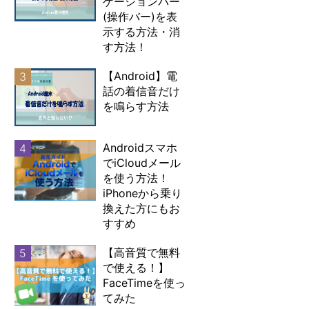
ゲーションバー
(操作バー)を表
示する方法・消
す方法！
【Android】電
3
話の着信音だけ
を鳴らす方法
Androidスマホ
4
でiCloudメール
を使う方法！
iPhoneから乗り
換えた方にもお
すすめ
【高音質で無料
5
で使える！】
FaceTimeを使っ
てみた