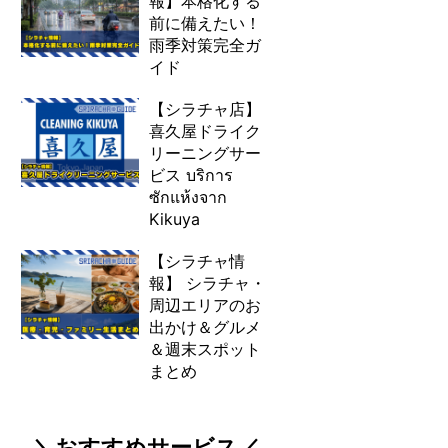
報】本格化する
前に備えたい！
雨季対策完全ガ
イド
【シラチャ店】
喜久屋ドライク
リーニングサー
ビス บริการ
ซักแห้งจาก
Kikuya
【シラチャ情
報】 シラチャ・
周辺エリアのお
出かけ＆グルメ
＆週末スポット
まとめ
＼おすすめサービス／