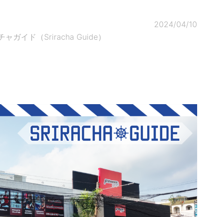
2024/04/10
ド（Sriracha Guide）