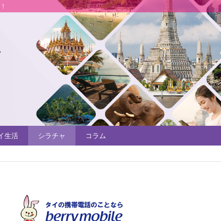
説！
イ生活
シラチャ
コラム