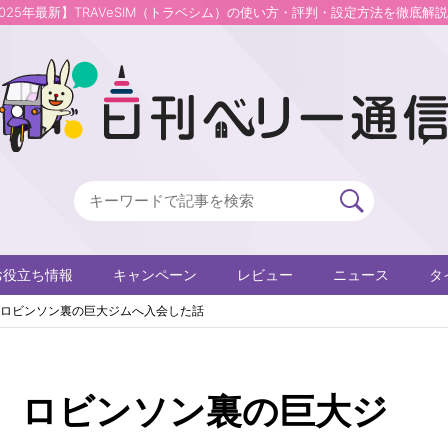
2025年最新】TRAVeSIM（トラベシム）の使い方・評判・設定方法を徹底解
お役立ち情報
キャンペーン
レビュー
ニュース
タ
ロビンソン裏の巨大ジムへ入会した話
】ロビンソン裏の巨大ジ