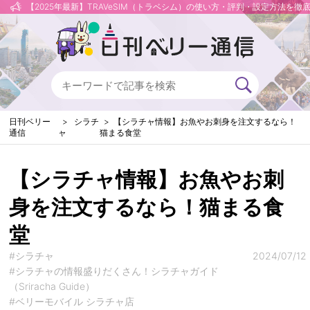
【2025年最新】TRAVeSIM（トラベシム）の使い方・評判・設定方法を徹
日刊ベリー
シラチ
【シラチャ情報】お魚やお刺身を注文するなら！
通信
ャ
猫まる食堂
【シラチャ情報】お魚やお刺
身を注文するなら！猫まる食
堂
#シラチャ
2024/07/12
#シラチャの情報盛りだくさん！シラチャガイド
（Sriracha Guide）
#ベリーモバイル シラチャ店