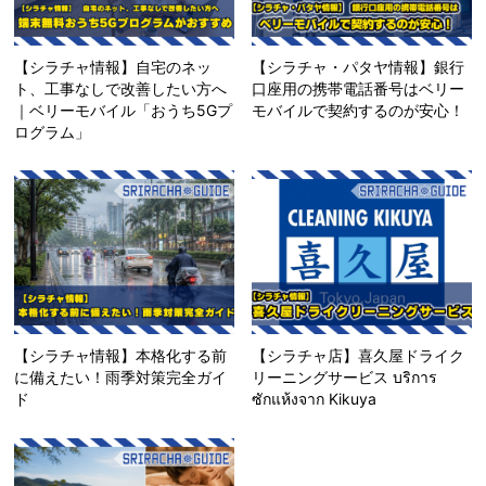
【シラチャ情報】自宅のネッ
【シラチャ・パタヤ情報】銀行
ト、工事なしで改善したい方へ
口座用の携帯電話番号はベリー
｜ベリーモバイル「おうち5Gプ
モバイルで契約するのが安心！
ログラム」
【シラチャ情報】本格化する前
【シラチャ店】喜久屋ドライク
に備えたい！雨季対策完全ガイ
リーニングサービス บริการ
ド
ซักแห้งจาก Kikuya