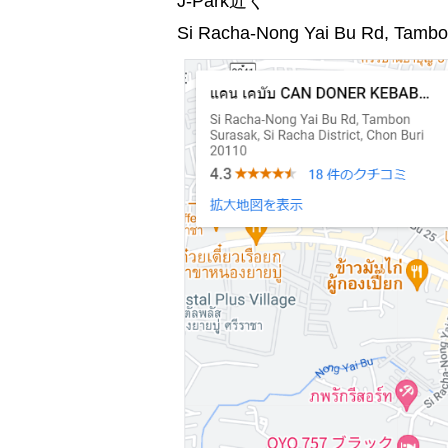
J-Park近く
Si Racha-Nong Yai Bu Rd, Tambon