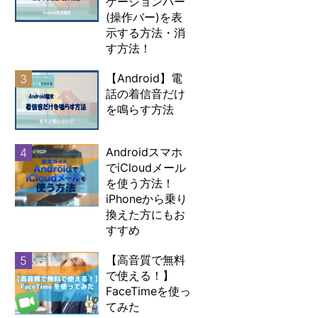
ゲーションバー
(操作バー)を表
示する方法・消
す方法！
【Android】電
3
話の着信音だけ
を鳴らす方法
Androidスマホ
4
でiCloudメール
を使う方法！
iPhoneから乗り
換えた方にもお
すすめ
【高音質で無料
5
で使える！】
FaceTimeを使っ
てみた