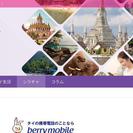
説！
イ生活
シラチャ
コラム