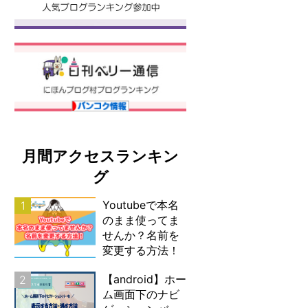
月間アクセスランキン
グ
Youtubeで本名
1
のまま使ってま
せんか？名前を
変更する方法！
【android】ホー
2
ム画面下のナビ