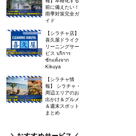
報】本格化する
前に備えたい！
雨季対策完全ガ
イド
【シラチャ店】
喜久屋ドライク
リーニングサー
ビス บริการ
ซักแห้งจาก
Kikuya
【シラチャ情
報】 シラチャ・
周辺エリアのお
出かけ＆グルメ
＆週末スポット
まとめ
＼おすすめサービス／