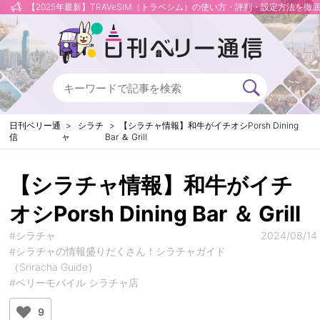
【2025年最新】TRAVeSIM（トラベシム）の使い方・評判・設定方法を徹
日刊ベリー通
シラチ
【シラチャ情報】和牛がイチオシPorsh Dining
信
ャ
Bar ＆ Grill
【シラチャ情報】和牛がイチ
オシPorsh Dining Bar ＆ Grill
#シラチャ
2024/08/14
#シラチャの情報盛りだくさん！シラチャガイド
（Sriracha Guide）
#ベリーモバイル シラチャ店
9