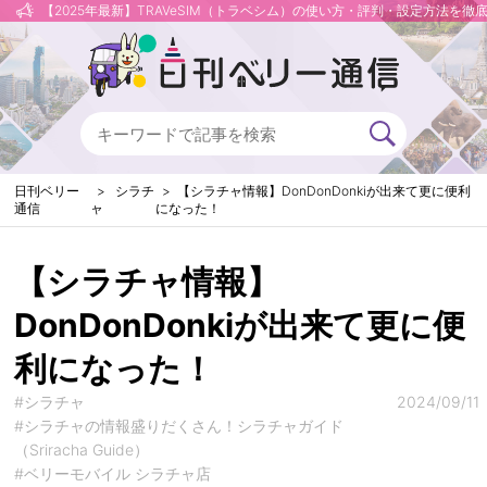
【2025年最新】TRAVeSIM（トラベシム）の使い方・評判・設定方法を徹
日刊ベリー
シラチ
【シラチャ情報】DonDonDonkiが出来て更に便利
通信
ャ
になった！
【シラチャ情報】
DonDonDonkiが出来て更に便
利になった！
#シラチャ
2024/09/11
#シラチャの情報盛りだくさん！シラチャガイド
（Sriracha Guide）
#ベリーモバイル シラチャ店