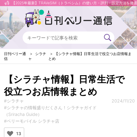
【2025年最新】TRAVeSIM（トラベシム）の使い方・評判・設定方法を徹
日刊ベリー通
シラチ
【シラチャ情報】日常生活で役立つお店情報ま
信
ャ
とめ
【シラチャ情報】日常生活で
役立つお店情報まとめ
#シラチャ
2024/11/20
#シラチャの情報盛りだくさん！シラチャガイド
（Sriracha Guide）
#ベリーモバイル シラチャ店
13