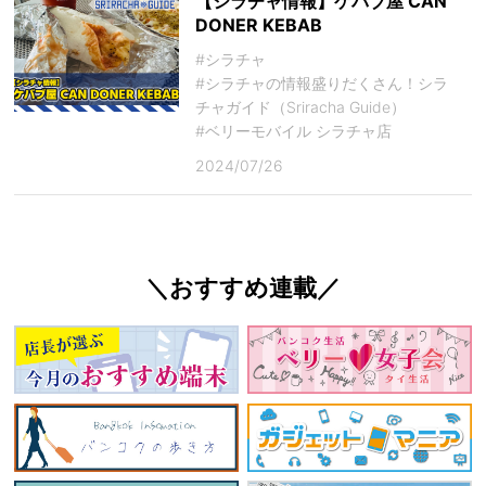
【シラチャ情報】ケバブ屋 CAN
DONER KEBAB
#シラチャ
#シラチャの情報盛りだくさん！シラ
チャガイド（Sriracha Guide）
#ベリーモバイル シラチャ店
2024/07/26
＼おすすめ連載／