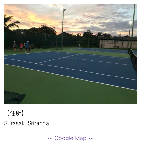
【住所】
Surasak, Sriracha
～ Google Map ～