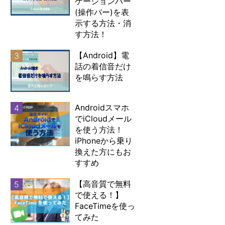
ゲーションバー
(操作バー)を表
示する方法・消
す方法！
【Android】電
3
話の着信音だけ
を鳴らす方法
Androidスマホ
4
でiCloudメール
を使う方法！
iPhoneから乗り
換えた方にもお
すすめ
【高音質で無料
5
で使える！】
FaceTimeを使っ
てみた