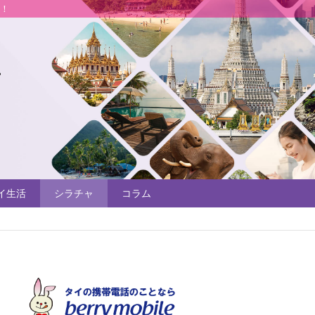
説！
イ生活
シラチャ
コラム