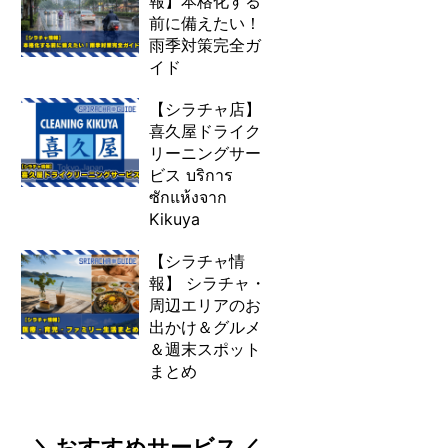
報】本格化する
前に備えたい！
雨季対策完全ガ
イド
【シラチャ店】
喜久屋ドライク
リーニングサー
ビス บริการ
ซักแห้งจาก
Kikuya
【シラチャ情
報】 シラチャ・
周辺エリアのお
出かけ＆グルメ
＆週末スポット
まとめ
＼おすすめサービス／