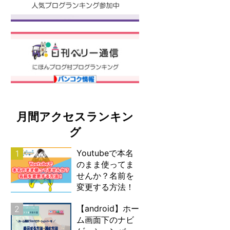
月間アクセスランキン
グ
Youtubeで本名
1
のまま使ってま
せんか？名前を
変更する方法！
【android】ホー
2
ム画面下のナビ