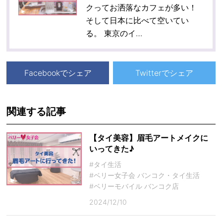
クってお洒落なカフェが多い！
そして日本に比べて空いてい
る。 東京のイ…
Facebookでシェア
Twitterでシェア
関連する記事
【タイ美容】眉毛アートメイクに
いってきた♪
#タイ生活
#ベリー女子会 バンコク・タイ生活
#ベリーモバイル バンコク店
2024/12/10