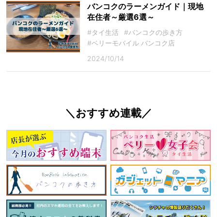
バンコクのラーメンガイド｜現地
在住者～厳選6選～
#タイ生活
#バンコクの歩き方
#ベリーモバイル バンコク店
2024/10/14
＼おすすめ連載／