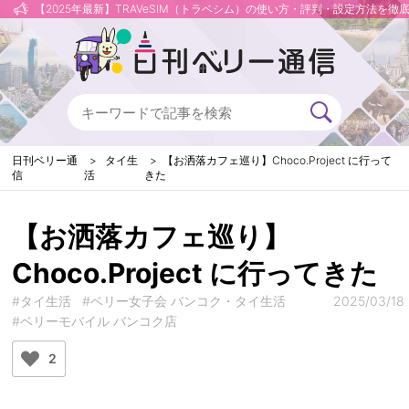
【2025年最新】TRAVeSIM（トラベシム）の使い方・評判・設定方法を徹
日刊ベリー通
タイ生
【お洒落カフェ巡り】Choco.Project に行って
信
活
きた
【お洒落カフェ巡り】
Choco.Project に行ってきた
#タイ生活
#ベリー女子会 バンコク・タイ生活
2025/03/18
#ベリーモバイル バンコク店
2