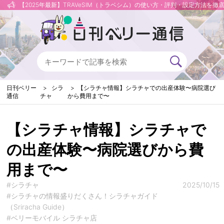
【2025年最新】TRAVeSIM（トラベシム）の使い方・評判・設定方法を徹
日刊ベリー
シラ
【シラチャ情報】シラチャでの出産体験〜病院選び
通信
チャ
から費用まで〜
【シラチャ情報】シラチャで
の出産体験〜病院選びから費
用まで〜
#シラチャ
2025/10/15
#シラチャの情報盛りだくさん！シラチャガイド
（Sriracha Guide）
#ベリーモバイル シラチャ店