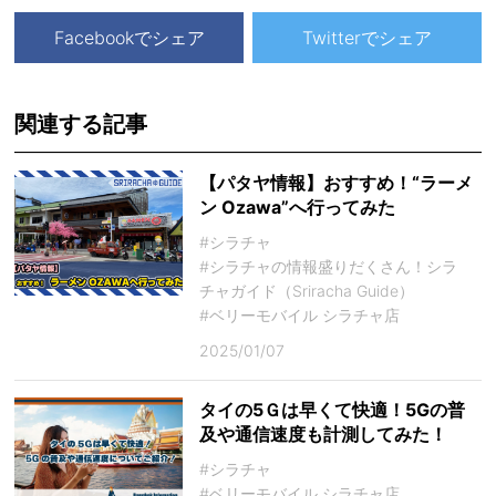
Facebookでシェア
Twitterでシェア
関連する記事
【パタヤ情報】おすすめ！“ラーメ
ン Ozawa”へ行ってみた
#シラチャ
#シラチャの情報盛りだくさん！シラ
チャガイド（Sriracha Guide）
#ベリーモバイル シラチャ店
2025/01/07
タイの5Ｇは早くて快適！5Gの普
及や通信速度も計測してみた！
#シラチャ
#ベリーモバイル シラチャ店