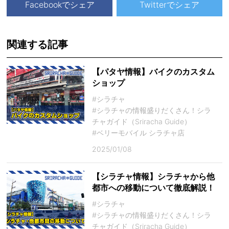
Facebookでシェア
Twitterでシェア
関連する記事
【パタヤ情報】バイクのカスタム
ショップ
#シラチャ
#シラチャの情報盛りだくさん！シラ
チャガイド（Sriracha Guide）
#ベリーモバイル シラチャ店
2025/01/08
【シラチャ情報】シラチャから他
都市への移動について徹底解説！
#シラチャ
#シラチャの情報盛りだくさん！シラ
チャガイド（Sriracha Guide）