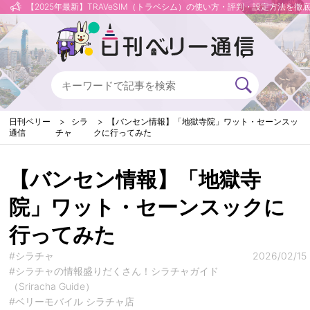
【2025年最新】TRAVeSIM（トラベシム）の使い方・評判・設定方法を徹
日刊ベリー
シラ
【バンセン情報】「地獄寺院」ワット・セーンスッ
通信
チャ
クに行ってみた
【バンセン情報】「地獄寺
院」ワット・セーンスックに
行ってみた
#シラチャ
2026/02/15
#シラチャの情報盛りだくさん！シラチャガイド
（Sriracha Guide）
#ベリーモバイル シラチャ店