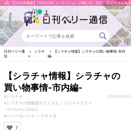
【2025年最新】TRAVeSIM（トラベシム）の使い方・評判・設定方法を徹
日刊ベリー通
シラチ
【シラチャ情報】シラチャの買い物事情-市内
信
ャ
編-
【シラチャ情報】シラチャの
買い物事情-市内編-
#シラチャ
2026/06/03
#シラチャの情報盛りだくさん！シラチャガイド
（Sriracha Guide）
#ベリーモバイル シラチャ店
7