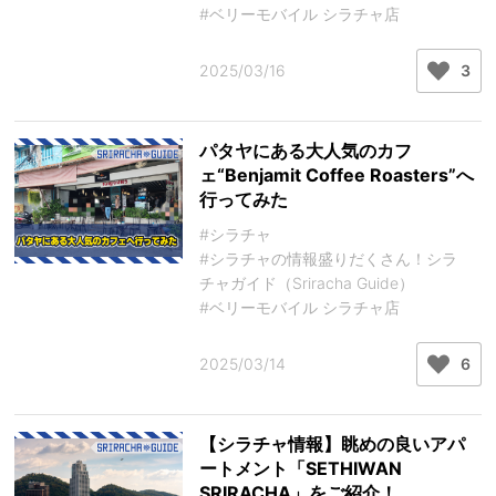
#ベリーモバイル シラチャ店
2025/03/16
3
パタヤにある大人気のカフ
ェ“Benjamit Coffee Roasters”へ
行ってみた
#シラチャ
#シラチャの情報盛りだくさん！シラ
チャガイド（Sriracha Guide）
#ベリーモバイル シラチャ店
2025/03/14
6
【シラチャ情報】眺めの良いアパ
ートメント「SETHIWAN
SRIRACHA」をご紹介！