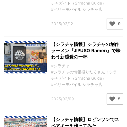
チャガイド（Sriracha Guide）
#ベリーモバイル シラチャ店
2025/03/12
9
【シラチャ情報】シラチャの創作
ラーメン『JIPUSO Ramen』で味
わう新感覚の一杯
#シラチャ
#シラチャの情報盛りだくさん！シラ
チャガイド（Sriracha Guide）
#ベリーモバイル シラチャ店
2025/03/09
5
【シラチャ情報】ロビンソンでス
ペアキーを作ってみた