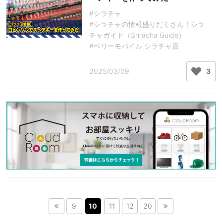
#シラチャ
#シラチャの情報盛りだくさん！シラ
チャガイド（Sriracha Guide）
#ベリーモバイル シラチャ店
2025/03/09
3
9
10
11
12
20