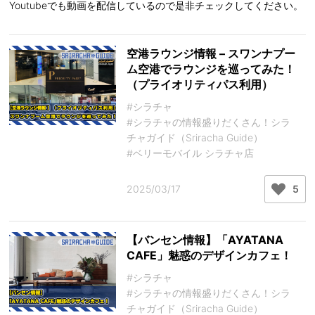
Youtubeでも動画を配信しているので是非チェックしてください。
空港ラウンジ情報 – スワンナプー
ム空港でラウンジを巡ってみた！
（プライオリティパス利用）
#シラチャ
#シラチャの情報盛りだくさん！シラ
チャガイド（Sriracha Guide）
#ベリーモバイル シラチャ店
2025/03/17
5
【バンセン情報】「AYATANA
CAFE」魅惑のデザインカフェ！
#シラチャ
#シラチャの情報盛りだくさん！シラ
チャガイド（Sriracha Guide）