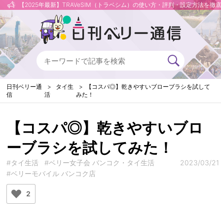
【2025年最新】TRAVeSIM（トラベシム）の使い方・評判・設定方法を徹
日刊ベリー通
タイ生
【コスパ◎】乾きやすいブローブラシを試して
信
活
みた！
【コスパ◎】乾きやすいブロ
ーブラシを試してみた！
#タイ生活
#ベリー女子会 バンコク・タイ生活
2023/03/21
#ベリーモバイル バンコク店
2