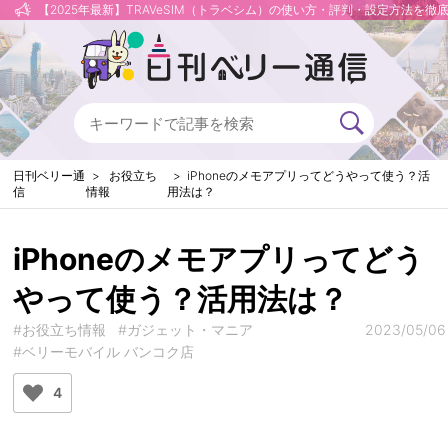
【2025年最新】TRAVeSIM（トラベシム）の使い方・評判・設定方法を徹
日刊ベリー通
お役立ち
iPhoneのメモアプリってどうやって使う？活
信
情報
用法は？
iPhoneのメモアプリってどう
やって使う？活用法は？
#お役立ち情報
#ガジェット・マニア
2023/05/06
#ベリーモバイル バンコク店
4