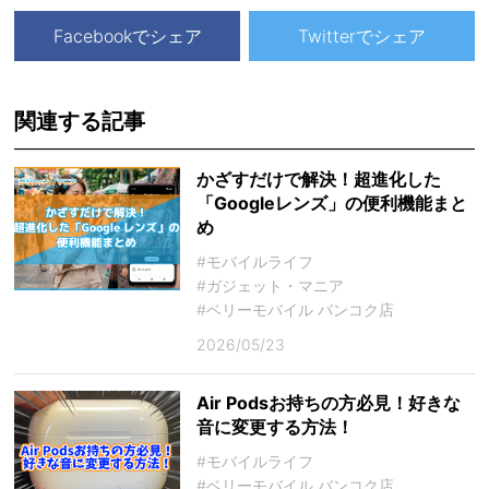
Facebookでシェア
Twitterでシェア
関連する記事
かざすだけで解決！超進化した
「Googleレンズ」の便利機能まと
め
#モバイルライフ
#ガジェット・マニア
#ベリーモバイル バンコク店
2026/05/23
Air Podsお持ちの方必見！好きな
音に変更する方法！
#モバイルライフ
#ベリーモバイル バンコク店