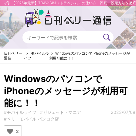
【2025年最新】TRAVeSIM（トラベシム）の使い方・評判・設定方法を徹
日刊ベリー
モバイルラ
WindowsのパソコンでiPhoneのメッセージが
通信
イフ
利用可能に！！
Windowsのパソコンで
iPhoneのメッセージが利用可
能に！！
#モバイルライフ
#ガジェット・マニア
2023/07/08
#ベリーモバイル バンコク店
2