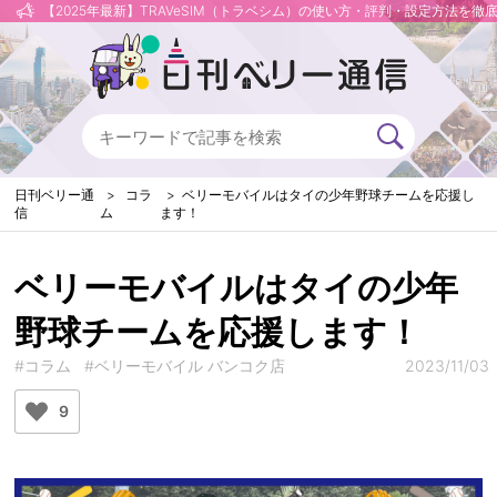
【2025年最新】TRAVeSIM（トラベシム）の使い方・評判・設定方法を徹
日刊ベリー通
コラ
ベリーモバイルはタイの少年野球チームを応援し
信
ム
ます！
ベリーモバイルはタイの少年
野球チームを応援します！
#コラム
#ベリーモバイル バンコク店
2023/11/03
9