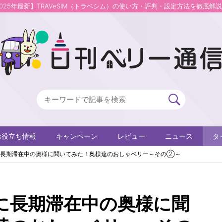
2025年最新】TRAVeSIM（トラベシム）の使い方・評判・設定方法を徹底解
お役立ち情報
キャンペーン
レビュー
ニュース
タ
に長期滞在中の奥様に聞いてみた！奥様達のおしゃベリー～その②～
に長期滞在中の奥様に聞