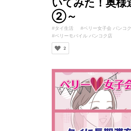
いてみた！奥様
②～
#タイ生活
#ベリー女子会 バンコ
#ベリーモバイル バンコク店
2