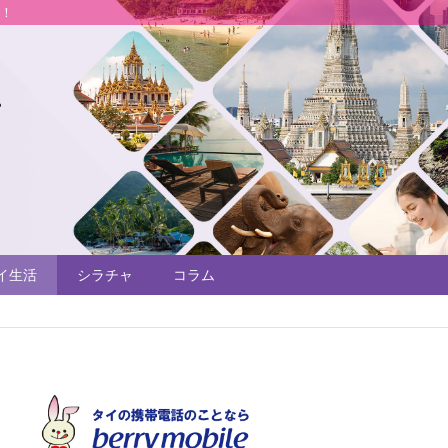
説！
イ生活
シラチャ
コラム