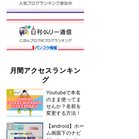
月間アクセスランキン
グ
Youtubeで本名
1
のまま使ってま
せんか？名前を
変更する方法！
【android】ホー
2
ム画面下のナビ