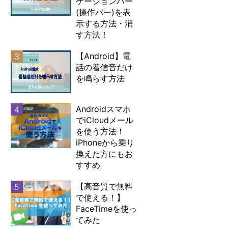
ゲーションバー
(操作バー)を表
示する方法・消
す方法！
【Android】電
3
話の着信音だけ
を鳴らす方法
Androidスマホ
4
でiCloudメール
を使う方法！
iPhoneから乗り
換えた方にもお
すすめ
【高音質で無料
5
で使える！】
FaceTimeを使っ
てみた