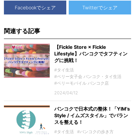
Facebookでシェア
Twitterでシェア
関連する記事
【Fickle Store × Fickle
Lifestyle】バンコクでタフティン
グに挑戦！
#タイ生活
#ベリー女子会 バンコク・タイ生活
#ベリーモバイル バンコク店
2024/04/12
バンコクで日本式の整体！「YIM’s
Style / イムズスタイル」でバラン
スを整える！
#タイ生活
#バンコクの歩き方