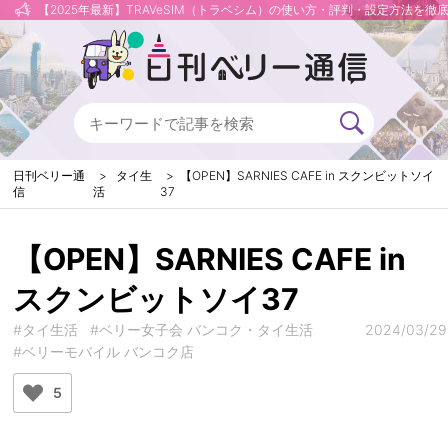
【2025年最新】TRAVeSIM（トラベシム）の使い方・評判・設定方法を徹
日刊ベリー通
タイ生
【OPEN】SARNIES CAFE in スクンビットソイ
信
活
37
【OPEN】SARNIES CAFE in
スクンビットソイ37
#タイ生活
#ベリー女子会 バンコク・タイ生活
2024/03/29
#ベリーモバイル バンコク店
5