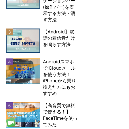
ゲーションバー
(操作バー)を表
示する方法・消
す方法！
【Android】電
3
話の着信音だけ
を鳴らす方法
Androidスマホ
4
でiCloudメール
を使う方法！
iPhoneから乗り
換えた方にもお
すすめ
【高音質で無料
5
で使える！】
FaceTimeを使っ
てみた