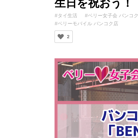
生日を祝おう！
#タイ生活
#ベリー女子会 バンコ
#ベリーモバイル バンコク店
2