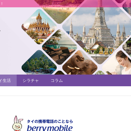
説！
イ生活
シラチャ
コラム