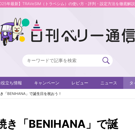
2025年最新】TRAVeSIM（トラベシム）の使い方・評判・設定方法を徹底解
お役立ち情報
キャンペーン
レビュー
ニュース
タ
き「BENIHANA」で誕生日を祝おう！
き「BENIHANA」で誕