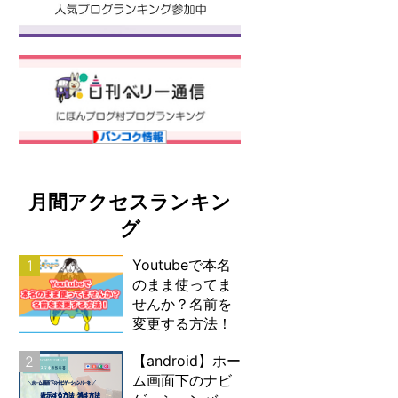
月間アクセスランキン
グ
Youtubeで本名
1
のまま使ってま
せんか？名前を
変更する方法！
【android】ホー
2
ム画面下のナビ