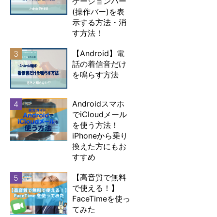
ゲーションバー
(操作バー)を表
示する方法・消
す方法！
【Android】電
3
話の着信音だけ
を鳴らす方法
Androidスマホ
4
でiCloudメール
を使う方法！
iPhoneから乗り
換えた方にもお
すすめ
【高音質で無料
5
で使える！】
FaceTimeを使っ
てみた