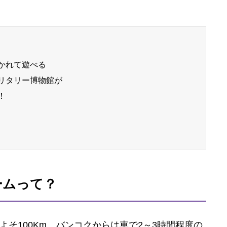
かれて遊べる
リタリー博物館が
！
ームって？
そ100Km、バンコクからは車で2～3時間程度の