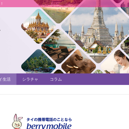
説！
イ生活
シラチャ
コラム