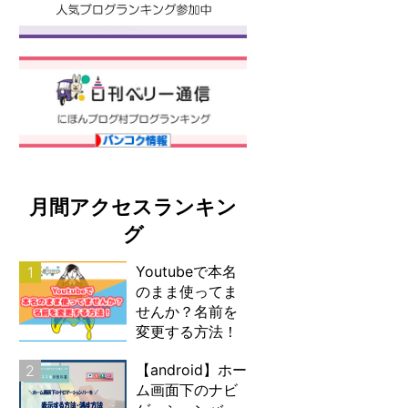
月間アクセスランキン
グ
Youtubeで本名
1
のまま使ってま
せんか？名前を
変更する方法！
【android】ホー
2
ム画面下のナビ