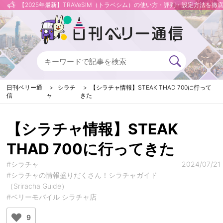
【2025年最新】TRAVeSIM（トラベシム）の使い方・評判・設定方法を徹
日刊ベリー通
シラチ
【シラチャ情報】STEAK THAD 700に行って
信
ャ
きた
【シラチャ情報】STEAK
THAD 700に行ってきた
#シラチャ
2024/07/21
#シラチャの情報盛りだくさん！シラチャガイド
（Sriracha Guide）
#ベリーモバイル シラチャ店
9