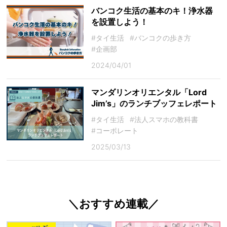
バンコク生活の基本のキ！浄水器
を設置しよう！
#タイ生活
#バンコクの歩き方
#企画部
2024/04/01
マンダリンオリエンタル「Lord
Jim’s」のランチブッフェレポート
#タイ生活
#法人スマホの教科書
#コーポレート
2025/03/13
＼おすすめ連載／