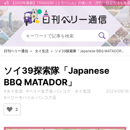
【2025年最新】TRAVeSIM（トラベシム）の使い方・評判・設定方法を徹
日刊ベリー通信
タイ生活
ソイ39探索隊「Japanese BBQ MATADOR」
ソイ39探索隊「Japanese
BBQ MATADOR」
#タイ生活
#ベリー女子会 バンコク・タイ生活
2024/08/16
#ベリーモバイル バンコク店
2