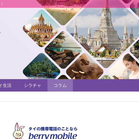
説！
イ生活
シラチャ
コラム