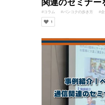
関連のセミナー
#コラム
#バンコクの歩き方
#
1