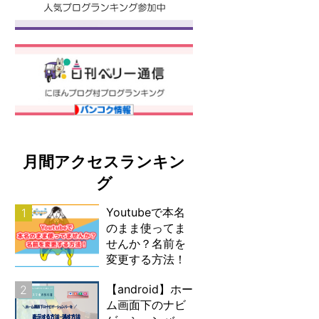
月間アクセスランキン
グ
Youtubeで本名
1
のまま使ってま
せんか？名前を
変更する方法！
【android】ホー
2
ム画面下のナビ