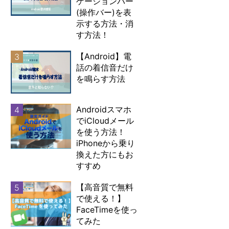
ゲーションバー
(操作バー)を表
示する方法・消
す方法！
【Android】電
3
話の着信音だけ
を鳴らす方法
Androidスマホ
4
でiCloudメール
を使う方法！
iPhoneから乗り
換えた方にもお
すすめ
【高音質で無料
5
で使える！】
FaceTimeを使っ
てみた