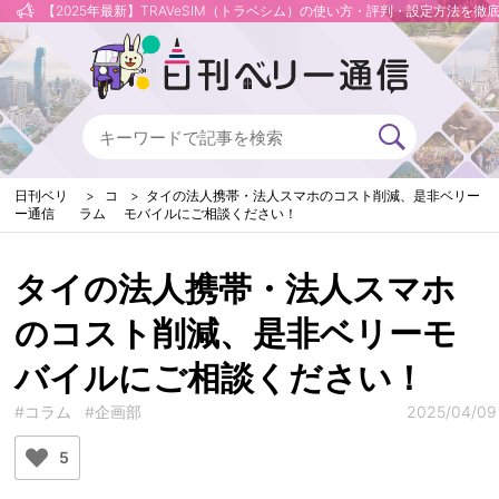
【2025年最新】TRAVeSIM（トラベシム）の使い方・評判・設定方法を徹
日刊ベリ
コ
タイの法人携帯・法人スマホのコスト削減、是非ベリー
ー通信
ラム
モバイルにご相談ください！
タイの法人携帯・法人スマホ
のコスト削減、是非ベリーモ
バイルにご相談ください！
#コラム
#企画部
2025/04/09
5