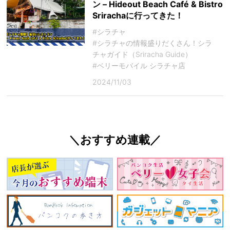
ン – Hideout Beach Café & Bistro
Srirachaに行ってきた！
#シラチャ
#シラチャの情報盛りだくさん！シラ
チャガイド（Sriracha Guide）
#ベリーモバイル シラチャ店
2024/11/03
＼おすすめ連載／