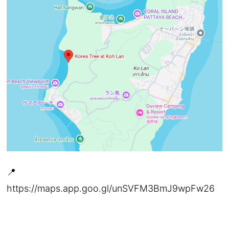
📍
https://maps.app.goo.gl/unSVFM3BmJ9wpFw26