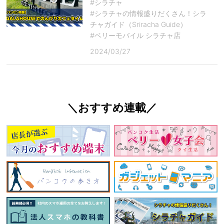
#シラチャ
#シラチャの情報盛りだくさん！シラ
チャガイド（Sriracha Guide）
#ベリーモバイル シラチャ店
2024/03/27
＼おすすめ連載／