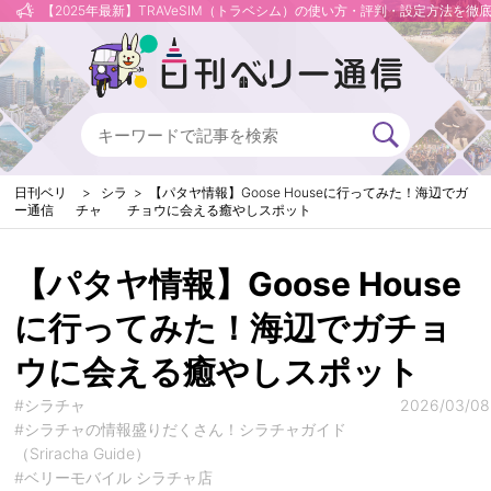
【2025年最新】TRAVeSIM（トラベシム）の使い方・評判・設定方法を徹
日刊ベリ
シラ
【パタヤ情報】Goose Houseに行ってみた！海辺でガ
ー通信
チャ
チョウに会える癒やしスポット
【パタヤ情報】Goose House
に行ってみた！海辺でガチョ
ウに会える癒やしスポット
#シラチャ
2026/03/08
#シラチャの情報盛りだくさん！シラチャガイド
（Sriracha Guide）
#ベリーモバイル シラチャ店