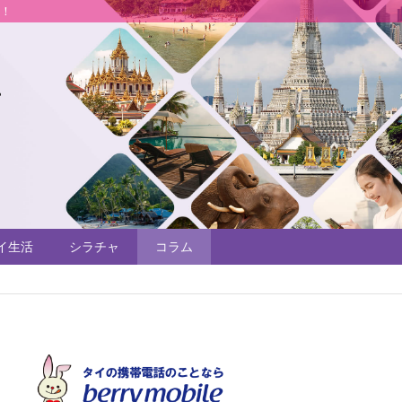
説！
イ生活
シラチャ
コラム