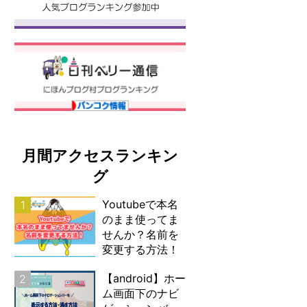
月間アクセスランキン
グ
Youtubeで本名
1
のまま使ってま
せんか？名前を
変更する方法！
【android】ホー
2
ム画面下のナビ