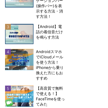
ゲーションバー
(操作バー)を表
示する方法・消
す方法！
【Android】電
3
話の着信音だけ
を鳴らす方法
Androidスマホ
4
でiCloudメール
を使う方法！
iPhoneから乗り
換えた方にもお
すすめ
【高音質で無料
5
で使える！】
FaceTimeを使っ
てみた