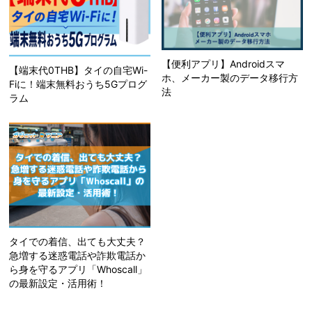
【便利アプリ】Androidスマ
【端末代0THB】タイの自宅Wi-
ホ、メーカー製のデータ移行方
Fiに！端末無料おうち5Gプログ
法
ラム
タイでの着信、出ても大丈夫？
急増する迷惑電話や詐欺電話か
ら身を守るアプリ「Whoscall」
の最新設定・活用術！