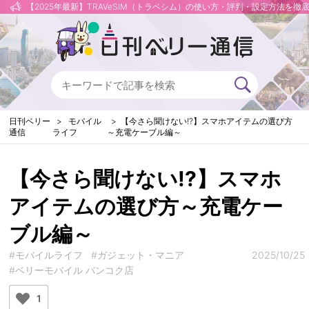
【2025年最新】TRAVeSIM（トラベシム）の使い方・評判・設定方法を徹
日刊ベリー
モバイル
【今さら聞けない!?】スマホアイテムの選び方
通信
ライフ
～充電ケーブル編～
【今さら聞けない!?】スマホ
アイテムの選び方～充電ケー
ブル編～
#モバイルライフ
#ガジェット・マニア
2025/10/25
#ベリーモバイル バンコク店
1