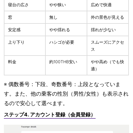
寝台の広さ
やや狭い
広めで快適
窓
無し
外の景色が見える
安定感
やや揺れる
揺れが少ない
上り下り
ハシゴが必要
スムーズにアクセ
ス
料金
約100THB安い
やや高め（でも快
適）
※
偶数番号：下段、奇数番号：上段
となっていま
す。また、他の乗客の性別（男性/女性）も表示され
るので安心して選べます。
ステップ4. アカウント登録（会員登録）