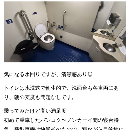
気になる水回りですが、
清潔感あり◎
トイレは水洗式で衛生的で、洗面台も各車両にあ
り、朝の支度も問題なしです。
乗ってみたけど高い満足度！
初めて乗車した
バンコク〜ノンカーイ間の寝台特
急
。新型車両は快適そのもので、寝ながら目的地に