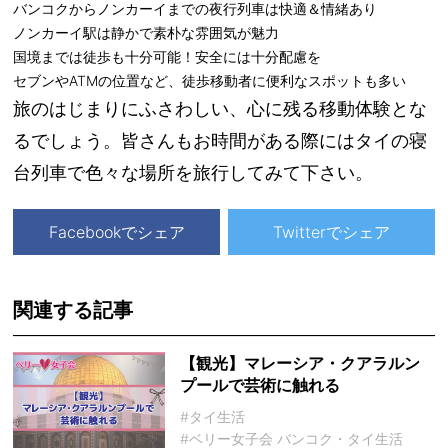
バンコクからノンカーイまでの夜行列車は快適＆情緒あり
ノンカーイ駅は静かで素朴な雰囲気が魅力
国境までは徒歩も十分可能！安全には十分配慮を
セブンやATMの位置など、徒歩移動者に便利なスポットも多い
旅のはじまりにふさわしい、心に残る移動体験とな
るでしょう。皆さんもお時間がある際にはタイの寝
台列車で色々な場所を旅行してみて下さい。
Facebookでシェア
Twitterでシェア
関連する記事
【観光】マレーシア・クアラルン
プールで芸術に触れる
#タイ生活
#ベリー女子会 バンコク・タイ生活