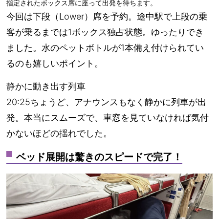
指定されたボックス席に座って出発を待ちます。
今回は
下段（Lower）席
を予約。途中駅で上段の乗
客が乗るまでは1ボックス独占状態。ゆったりでき
ました。水のペットボトルが1本備え付けられてい
るのも嬉しいポイント。
静かに動き出す列車
20:25ちょうど、
アナウンスもなく静かに列車が出
発
。本当にスムーズで、車窓を見ていなければ気付
かないほどの揺れでした。
ベッド展開は驚きのスピードで完了！