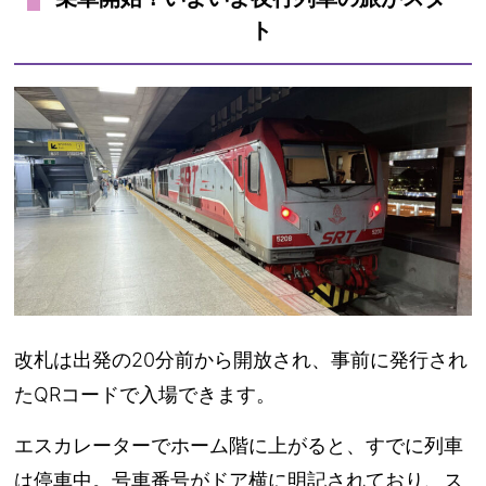
ト
改札は
出発の20分前から開放
され、事前に発行され
た
QRコードで入場
できます。
エスカレーターでホーム階に上がると、すでに列車
は停車中。
号車番号がドア横に明記
されており、ス