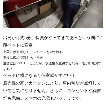
出発から約5分、係員がやってきて
あっという間に2
段ベッドに変身
！
上段には窓がなく、スペースもやや狭め
下段は広めで窓もあり快適
運賃差は100THBほどだが、
快適性を重視するなら下段が断然おす
すめ！
ベッドに横になると
個室感がすごい！
遮光性の高いカーテンにより、車内照明が点灯して
いても気になりません。さらに、
コンセントや読書
灯も完備
。スマホの充電もバッチリです。