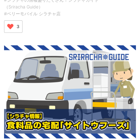
（Sriracha Guide）
#ベリーモバイル シラチャ店
3