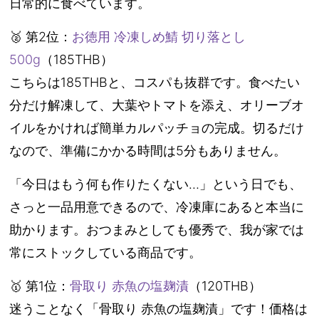
日常的に食べています。
🥈 第2位：
お徳用 冷凍しめ鯖 切り落とし
500g
（185THB）
こちらは185THBと、コスパも抜群です。食べたい
分だけ解凍して、大葉やトマトを添え、オリーブオ
イルをかければ簡単カルパッチョの完成。切るだけ
なので、準備にかかる時間は5分もありません。
「今日はもう何も作りたくない…」という日でも、
さっと一品用意できるので、冷凍庫にあると本当に
助かります。おつまみとしても優秀で、我が家では
常にストックしている商品です。
🥇 第1位：
骨取り 赤魚の塩麹漬
（120THB）
迷うことなく「骨取り 赤魚の塩麹漬」です！価格は