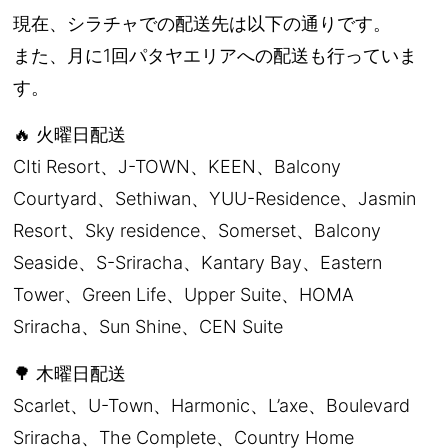
現在、シラチャでの配送先は以下の通りです。
また、月に1回パタヤエリアへの配送も行っていま
す。
🔥 火曜日配送
CIti Resort、J-TOWN、KEEN、Balcony
Courtyard、Sethiwan、YUU-Residence、Jasmin
Resort、Sky residence、Somerset、Balcony
Seaside、S-Sriracha、Kantary Bay、Eastern
Tower、Green Life、Upper Suite、HOMA
Sriracha、Sun Shine、CEN Suite
🌳 木曜日配送
Scarlet、U-Town、Harmonic、L’axe、Boulevard
Sriracha、The Complete、Country Home