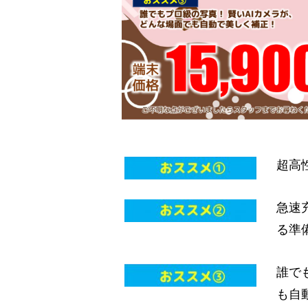
超高
急速
る準
誰で
も自