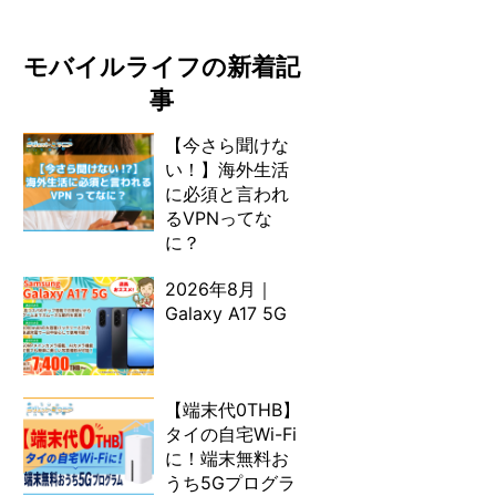
モバイルライフの新着記
事
【今さら聞けな
い！】海外生活
に必須と言われ
るVPNってな
に？
2026年8月｜
Galaxy A17 5G
【端末代0THB】
タイの自宅Wi-Fi
に！端末無料お
うち5Gプログラ