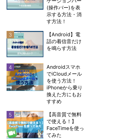
ゲーションバー
(操作バー)を表
示する方法・消
す方法！
【Android】電
3
話の着信音だけ
を鳴らす方法
Androidスマホ
4
でiCloudメール
を使う方法！
iPhoneから乗り
換えた方にもお
すすめ
【高音質で無料
5
で使える！】
FaceTimeを使っ
てみた