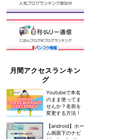
月間アクセスランキン
グ
Youtubeで本名
1
のまま使ってま
せんか？名前を
変更する方法！
【android】ホー
2
ム画面下のナビ