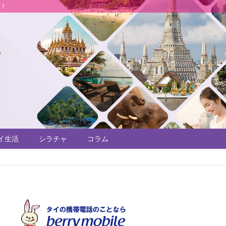
説！
イ生活
シラチャ
コラム