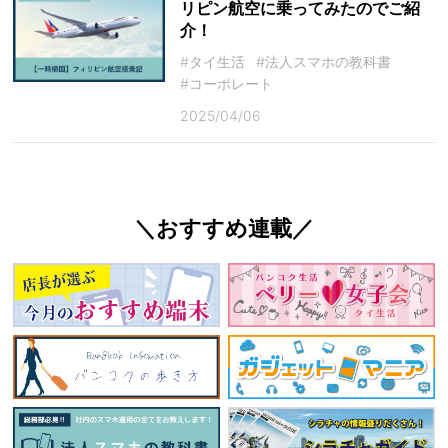
リピン航空に乗ってみたのでご紹
介！
#タイ生活
#法人スマホの教科書
#コーポレート
2025/04/06
＼おすすめ連載／