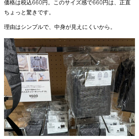
価格は
税込660円
。このサイズ感で660円は、正直
ちょっと驚きです。
理由はシンプルで、
中身が見えにくい
から。