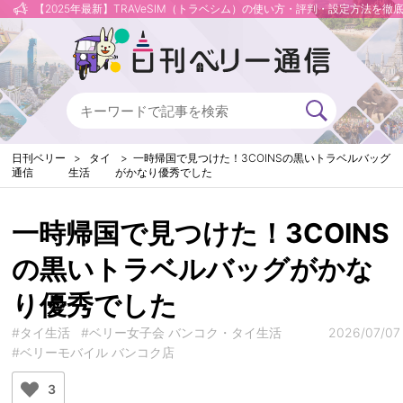
【2025年最新】TRAVeSIM（トラベシム）の使い方・評判・設定方法を徹
日刊ベリー
タイ
一時帰国で見つけた！3COINSの黒いトラベルバッグ
通信
生活
がかなり優秀でした
一時帰国で見つけた！3COINS
の黒いトラベルバッグがかな
り優秀でした
#タイ生活
#ベリー女子会 バンコク・タイ生活
2026/07/07
#ベリーモバイル バンコク店
3