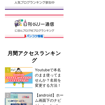
月間アクセスランキン
グ
Youtubeで本名
1
のまま使ってま
せんか？名前を
変更する方法！
【android】ホー
2
ム画面下のナビ