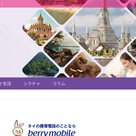
説！
イ生活
シラチャ
コラム