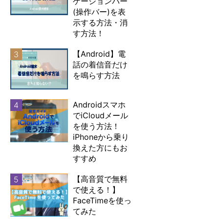
ゲーションバー
(操作バー)を表
示する方法・消
す方法！
【Android】電
3
話の着信音だけ
を鳴らす方法
Androidスマホ
4
でiCloudメール
を使う方法！
iPhoneから乗り
換えた方にもお
すすめ
【高音質で無料
5
で使える！】
FaceTimeを使っ
てみた