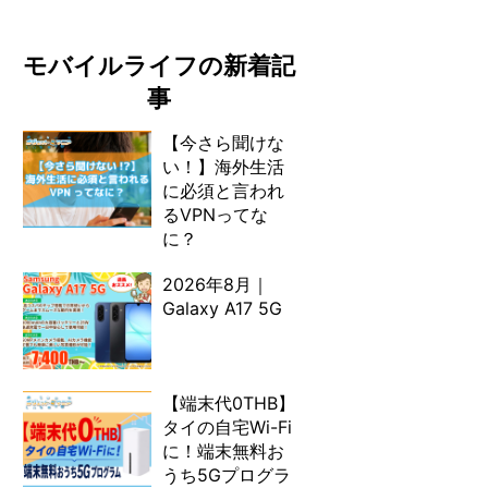
モバイルライフの新着記
事
【今さら聞けな
い！】海外生活
に必須と言われ
るVPNってな
に？
2026年8月｜
Galaxy A17 5G
【端末代0THB】
タイの自宅Wi-Fi
に！端末無料お
うち5Gプログラ