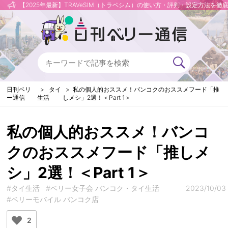
【2025年最新】TRAVeSIM（トラベシム）の使い方・評判・設定方法を徹
日刊ベリ
タイ
私の個人的おススメ！バンコクのおススメフード「推
ー通信
生活
しメシ」2選！＜Part 1＞
私の個人的おススメ！バンコ
クのおススメフード「推しメ
シ」2選！＜Part 1＞
#タイ生活
#ベリー女子会 バンコク・タイ生活
2023/10/03
#ベリーモバイル バンコク店
2