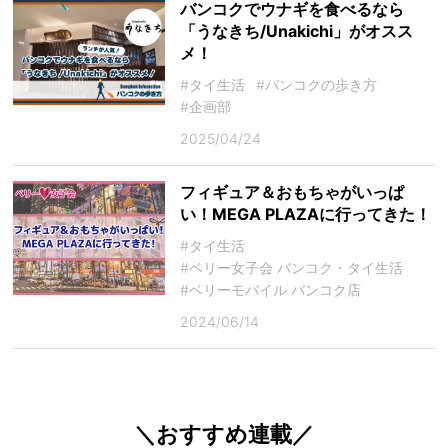
バンコクでウナギを食べるなら
「うなきち/Unakichi」がオスス
メ！
#タイ生活
#バンコクの歩き方
#企画部
2025/04/24
フィギュア＆おもちゃがいっぱ
い！MEGA PLAZAに行ってきた！
#タイ生活
#ベリー女子会 バンコク・タイ生活
#ベリーモバイル バンコク店
2024/06/14
＼おすすめ連載／