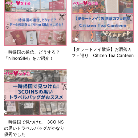
【タラートノイ散策】お洒落カ
一時帰国の通信、どうする？
フェ巡り Citizen Tea Canteen
「NihonSIM」をご紹介！
一時帰国で見つけた！3COINS
の黒いトラベルバッグがかなり
優秀でした