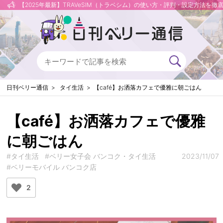
【2025年最新】TRAVeSIM（トラベシム）の使い方・評判・設定方法を徹
日刊ベリー通信
タイ生活
【café】お洒落カフェで優雅に朝ごはん
【café】お洒落カフェで優雅
に朝ごはん
#タイ生活
#ベリー女子会 バンコク・タイ生活
2023/11/07
#ベリーモバイル バンコク店
2