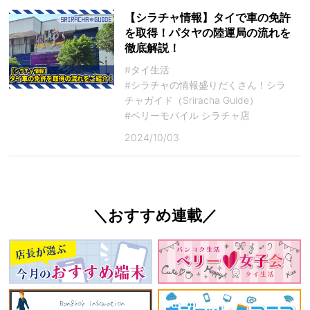
【シラチャ情報】タイで車の免許
を取得！パタヤの陸運局の流れを
徹底解説！
#タイ生活
#シラチャの情報盛りだくさん！シラ
チャガイド（Sriracha Guide）
#ベリーモバイル シラチャ店
2024/10/03
＼おすすめ連載／