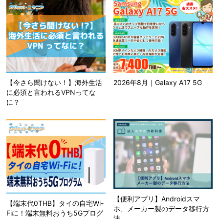
【今さら聞けない！】海外生活
2026年8月｜Galaxy A17 5G
に必須と言われるVPNってな
に？
【便利アプリ】Androidスマ
【端末代0THB】タイの自宅Wi-
ホ、メーカー製のデータ移行方
Fiに！端末無料おうち5Gプログ
法