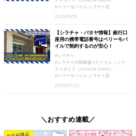
#ベリーモバイル シラチャ店
2025/10/15
【シラチャ・パタヤ情報】銀行口
座用の携帯電話番号はベリーモバ
イルで契約するのが安心！
#シラチャ
#シラチャの情報盛りだくさん！シラ
チャガイド（Sriracha Guide）
#ベリーモバイル シラチャ店
2026/07/22
＼おすすめ連載／