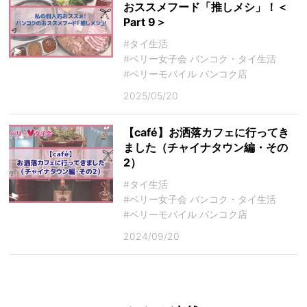
おススメフード「推しメシ」！＜
Part 9＞
#タイ生活
#ベリー女子会 バンコク・タイ生活
#ベリーモバイル バンコク店
2025/05/20
【café】お洒落カフェに行ってき
ました（チャイナタウン編・その
2）
#タイ生活
#ベリー女子会 バンコク・タイ生活
#ベリーモバイル バンコク店
2024/09/20