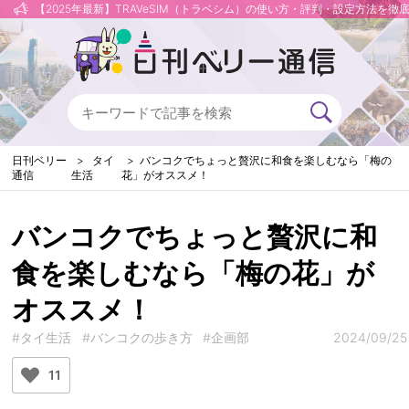
【2025年最新】TRAVeSIM（トラベシム）の使い方・評判・設定方法を徹
日刊ベリー
タイ
バンコクでちょっと贅沢に和食を楽しむなら「梅の
通信
生活
花」がオススメ！
バンコクでちょっと贅沢に和
食を楽しむなら「梅の花」が
オススメ！
#タイ生活
#バンコクの歩き方
#企画部
2024/09/25
11