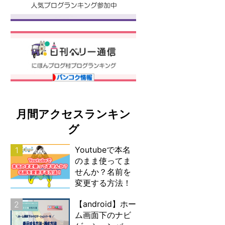
月間アクセスランキン
グ
Youtubeで本名
1
のまま使ってま
せんか？名前を
変更する方法！
【android】ホー
2
ム画面下のナビ