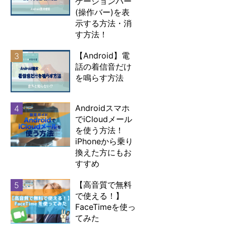
ゲーションバー
(操作バー)を表
示する方法・消
す方法！
【Android】電
3
話の着信音だけ
を鳴らす方法
Androidスマホ
4
でiCloudメール
を使う方法！
iPhoneから乗り
換えた方にもお
すすめ
【高音質で無料
5
で使える！】
FaceTimeを使っ
てみた