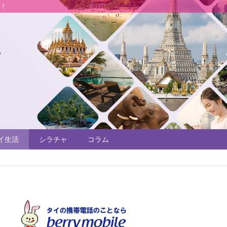
説！
イ生活
シラチャ
コラム