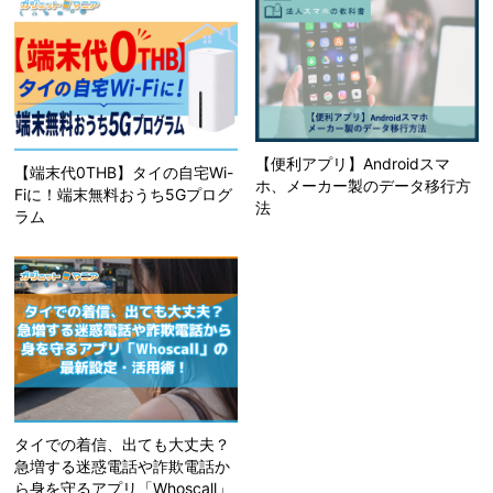
【便利アプリ】Androidスマ
【端末代0THB】タイの自宅Wi-
ホ、メーカー製のデータ移行方
Fiに！端末無料おうち5Gプログ
法
ラム
タイでの着信、出ても大丈夫？
急増する迷惑電話や詐欺電話か
ら身を守るアプリ「Whoscall」