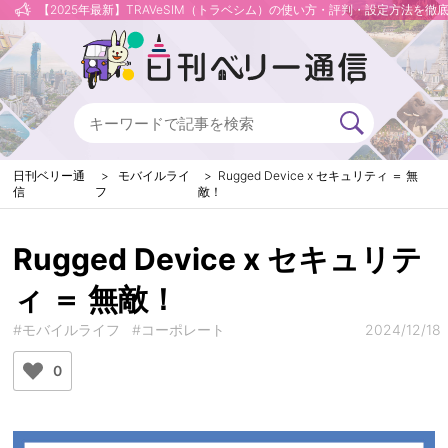
【2025年最新】TRAVeSIM（トラベシム）の使い方・評判・設定方法を徹
日刊ベリー通
モバイルライ
Rugged Device x セキュリティ ＝ 無
信
フ
敵！
Rugged Device x セキュリテ
ィ ＝ 無敵！
#モバイルライフ
#コーポレート
2024/12/18
0