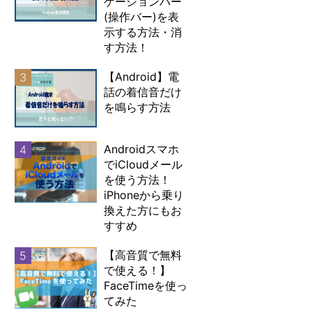
ゲーションバー
(操作バー)を表
示する方法・消
す方法！
【Android】電
3
話の着信音だけ
を鳴らす方法
Androidスマホ
4
でiCloudメール
を使う方法！
iPhoneから乗り
換えた方にもお
すすめ
【高音質で無料
5
で使える！】
FaceTimeを使っ
てみた