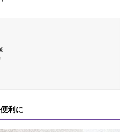
！
能
！
り便利に