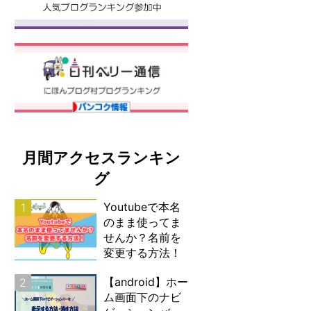
月間アクセスランキン
グ
Youtubeで本名
1
のまま使ってま
せんか？名前を
変更する方法！
【android】ホー
2
ム画面下のナビ