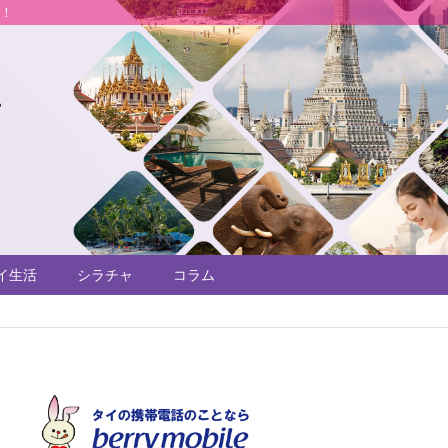
説！
イ生活
シラチャ
コラム