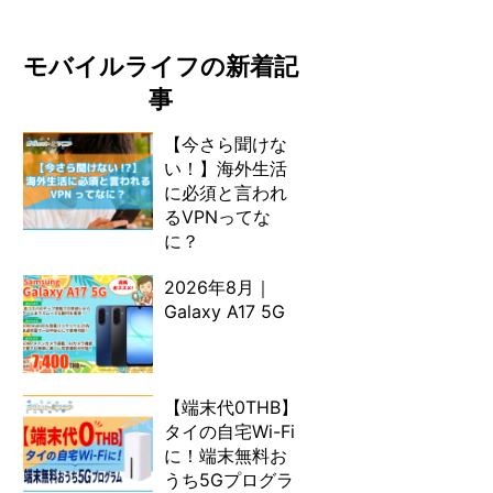
モバイルライフの新着記
事
【今さら聞けな
い！】海外生活
に必須と言われ
るVPNってな
に？
2026年8月｜
Galaxy A17 5G
【端末代0THB】
タイの自宅Wi-Fi
に！端末無料お
うち5Gプログラ