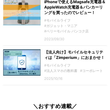
iPhoneで使えるMagsafe充電器＆
AppleWatch充電器＆バンカーリ
ングを買ったのでレビュー！
#モバイルライフ
#ガジェット・マニア
#ベリーモバイル バンコク店
2023/09/30
【法人向け】モバイルセキュリテ
ィは「Zimperium」におまかせ！
#モバイルライフ
#法人スマホの教科書
#コーポレート
2025/10/16
＼おすすめ連載／