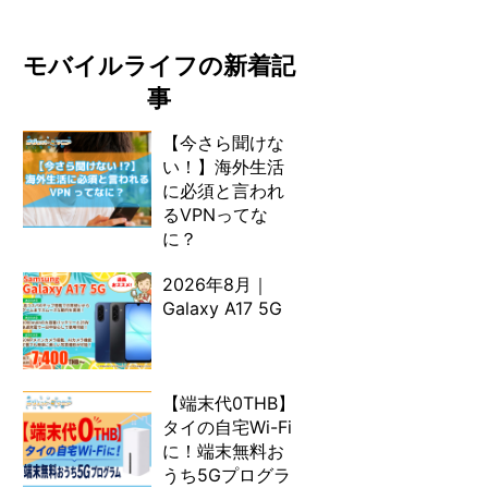
モバイルライフの新着記
事
【今さら聞けな
い！】海外生活
に必須と言われ
るVPNってな
に？
2026年8月｜
Galaxy A17 5G
【端末代0THB】
タイの自宅Wi-Fi
に！端末無料お
うち5Gプログラ