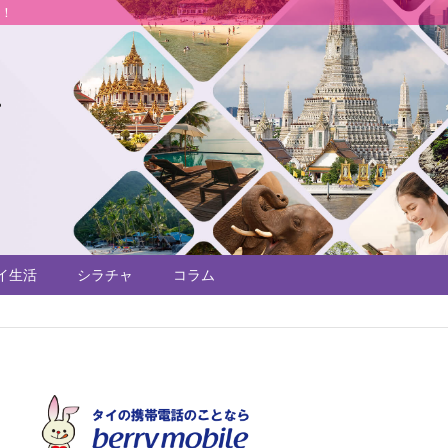
説！
イ生活
シラチャ
コラム