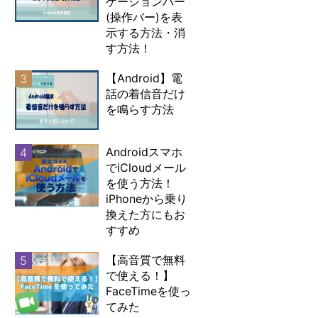
ゲーションバー
(操作バー)を表
示する方法・消
す方法！
【Android】電
3
話の着信音だけ
を鳴らす方法
Androidスマホ
4
でiCloudメール
を使う方法！
iPhoneから乗り
換えた方にもお
すすめ
【高音質で無料
5
で使える！】
FaceTimeを使っ
てみた