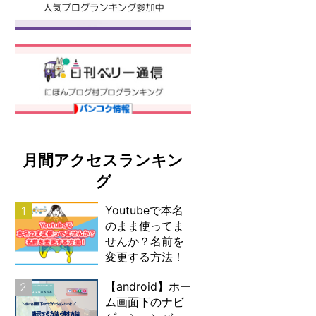
月間アクセスランキン
グ
Youtubeで本名
1
のまま使ってま
せんか？名前を
変更する方法！
【android】ホー
2
ム画面下のナビ